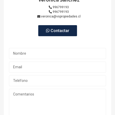
996799193
996799193
veronica@vspropiedades.cl
Contactar