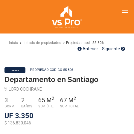
VS
Propiedades
Inicio
Listado de propiedades
Propiedad cod.: 55.806
Anterior
Siguiente
PROPIEDAD CÓDIGO 55.806
VENTA
Departamento en Santiago
LORD COCHRANE
2
2
3
2
65 M
67 M
DORM.
BAÑOS
SUP. ÚTIL
SUP. TOTAL
UF 3.350
$ 136.830.046