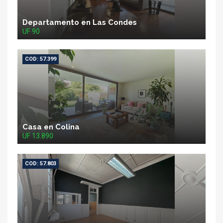
Departamento en Las Condes
UF 90
COD: 57.399
Casa en Colina
UF 13.890
COD: 57.803