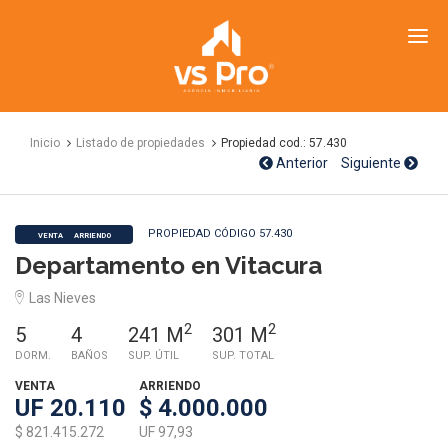
VS
Propiedades
Inicio
Listado de propiedades
Propiedad cod.: 57.430
Anterior
Siguiente
PROPIEDAD CÓDIGO 57.430
VENTA
ARRIENDO
Departamento en Vitacura
Las Nieves
2
2
5
4
241 M
301 M
DORM.
BAÑOS
SUP. ÚTIL
SUP. TOTAL
VENTA
ARRIENDO
UF 20.110
$ 4.000.000
$ 821.415.272
UF 97,93