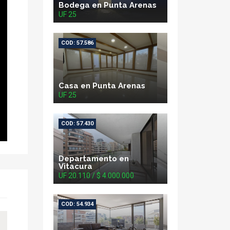
Bodega en Punta Arenas
UF 25
COD: 57.586
Casa en Punta Arenas
UF 25
COD: 57.430
Departamento en
Vitacura
UF 20.110 / $ 4.000.000
COD: 54.934