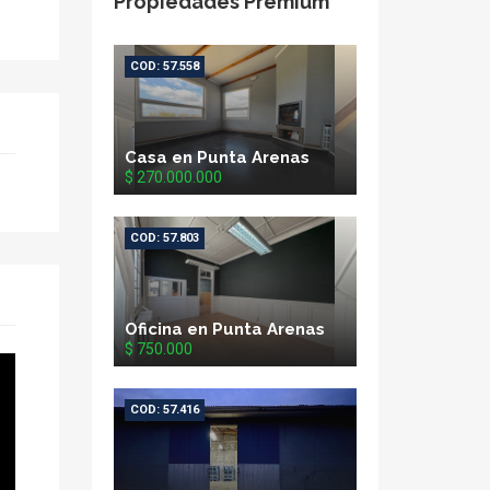
Propiedades Premium
COD: 57.558
Casa en Punta Arenas
$ 270.000.000
COD: 57.803
Oficina en Punta Arenas
$ 750.000
COD: 57.416