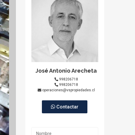
José Antonio Arecheta
998206718
998206718
operaciones@vspropiedades.cl
Contactar