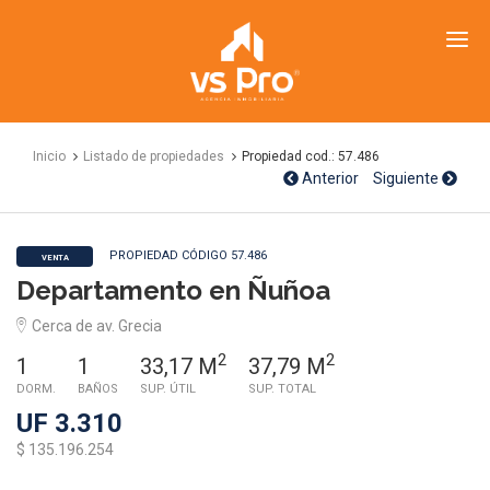
VS
Propiedades
Inicio
Listado de propiedades
Propiedad cod.: 57.486
Anterior
Siguiente
PROPIEDAD CÓDIGO 57.486
VENTA
Departamento en Ñuñoa
Cerca de av. Grecia
2
2
1
1
33,17 M
37,79 M
DORM.
BAÑOS
SUP. ÚTIL
SUP. TOTAL
UF 3.310
$ 135.196.254