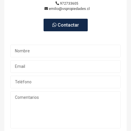
972733605
emilio@vspropiedades.cl
Contactar