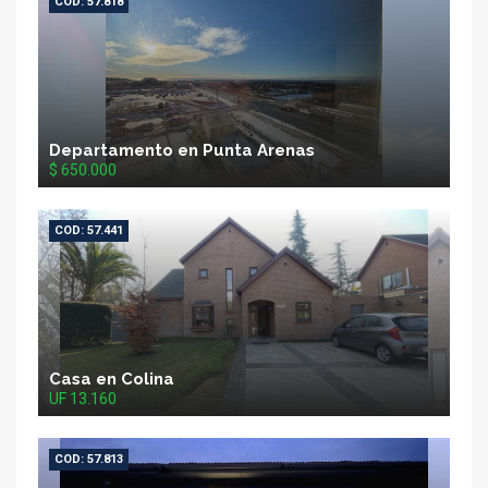
COD: 57.818
Departamento en Punta Arenas
$ 650.000
COD: 57.441
Casa en Colina
UF 13.160
COD: 57.813