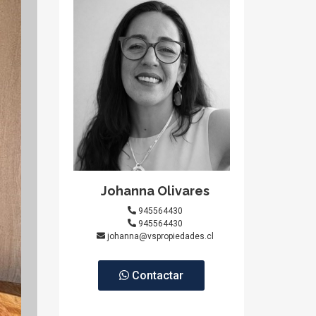
Johanna Olivares
945564430
945564430
johanna@vspropiedades.cl
Contactar