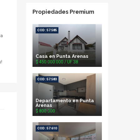
Propiedades Premium
COD: 57.585
ra
Casa en Punta Arenas
$ 450.000.000 / UF 38
s!
COD: 57.583
Departamento en Punta
Arenas
$ 800.000
COD: 57.610