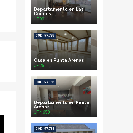
Departamento en Las
Condes
UF 90
COD: 57.786
Casa en Punta Arenas
UF 25
COD: 57.588
Departamento en Punta
Arenas
UF 4.650
COD: 57.736