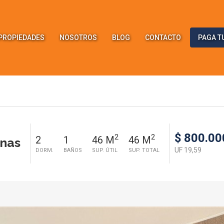
PROPIEDADES
NOSOTROS
BLOG
CONTACTO
PAGA T
$ 800.00
2
2
2
1
46 M
46 M
nas
UF 19,59
DORM.
BAÑOS
SUP. ÚTIL
SUP. TOTAL