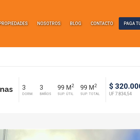
PROPIEDADES
NOSOTROS
BLOG
CONTACTO
PAGA T
$ 320.00
2
2
3
3
99 M
99 M
nas
UF 7.834,54
DORM.
BAÑOS
SUP. ÚTIL
SUP. TOTAL