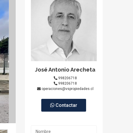
José Antonio Arecheta
998206718
998206718
operaciones@vspropiedades.cl
Contactar