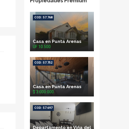
Propiedades Premium
COD: 57.768
Casa en Punta Arenas
UF 10.500
COD: 57.752
Casa en Punta Arenas
$ 3.000.000
COD: 57.697
Departamento en Viña del