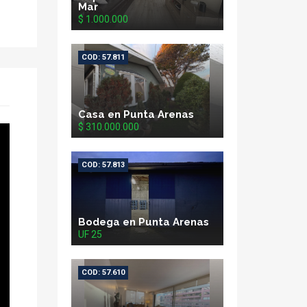
Mar
$ 1.000.000
COD: 57.811
Casa en Punta Arenas
$ 310.000.000
COD: 57.813
Bodega en Punta Arenas
UF 25
COD: 57.610