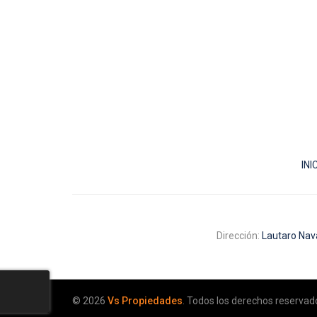
VS
Propiedades
INI
Dirección:
Lautaro Nav
© 2026
Vs Propiedades
. Todos los derechos reservad