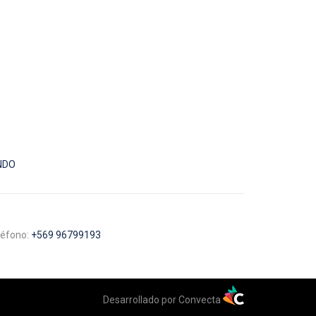
NDO
léfono:
+569 96799193
Desarrollado por Convecta