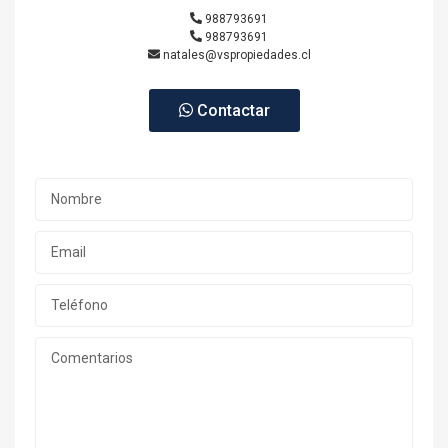
988793691
988793691
natales@vspropiedades.cl
Contactar