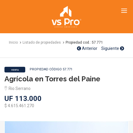
VS
Propiedades
Inicio
Listado de propiedades
Propiedad cod.: 57.771
Anterior
Siguiente
PROPIEDAD CÓDIGO 57.771
VENTA
Agrícola en Torres del Paine
Rio Serrano
UF 113.000
$ 4.615.461.270