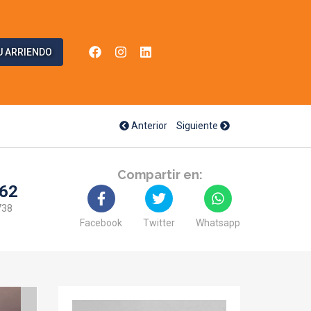
U ARRIENDO
Anterior
Siguiente
Compartir en:
862
738
Facebook
Twitter
Whatsapp