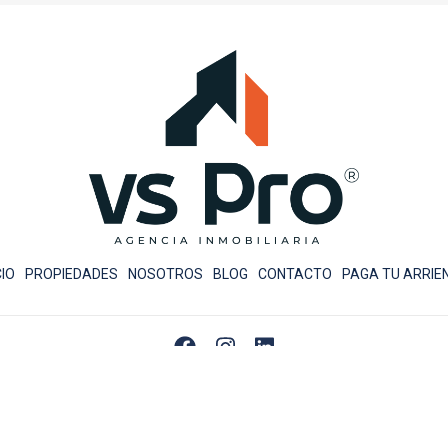
CIO
PROPIEDADES
NOSOTROS
BLOG
CONTACTO
PAGA TU ARRIE
arro 1058 Piso 2, Punta Arenas
Email:
contacto@vspropiedades.cl
Te