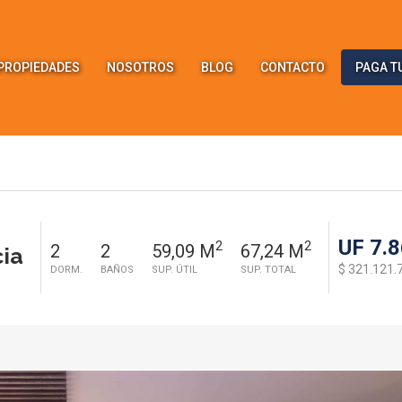
PROPIEDADES
NOSOTROS
BLOG
CONTACTO
PAGA T
UF 7.
2
2
2
2
59,09 M
67,24 M
ia
$ 321.121.
DORM.
BAÑOS
SUP. ÚTIL
SUP. TOTAL