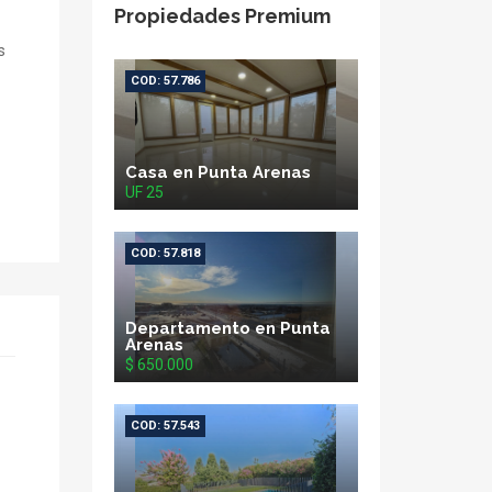
Propiedades Premium
s
COD: 57.786
Casa en Punta Arenas
UF 25
COD: 57.818
Departamento en Punta
Arenas
$ 650.000
COD: 57.543