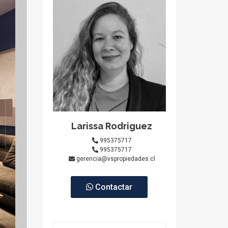
Larissa Rodriguez
995375717
995375717
gerencia@vspropiedades.cl
Contactar